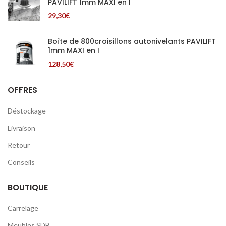
PAVILIFT 1mm MAXI en I
29,30
€
Boîte de 800croisillons autonivelants PAVILIFT
1mm MAXI en I
128,50
€
OFFRES
Déstockage
Livraison
Retour
Conseils
BOUTIQUE
Carrelage
Meubles SDB