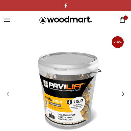
0
-10%