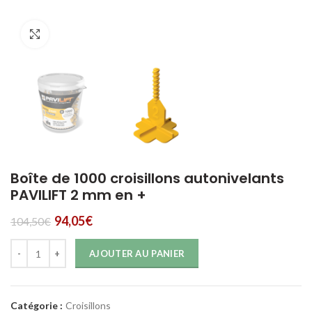
Click to enlarge
Boîte de 1000 croisillons autonivelants
PAVILIFT 2 mm en +
Le
94,05
€
104,50
€
prix
Quantité
actuel
AJOUTER AU PANIER
est :
94,05€.
Catégorie :
Croisillons