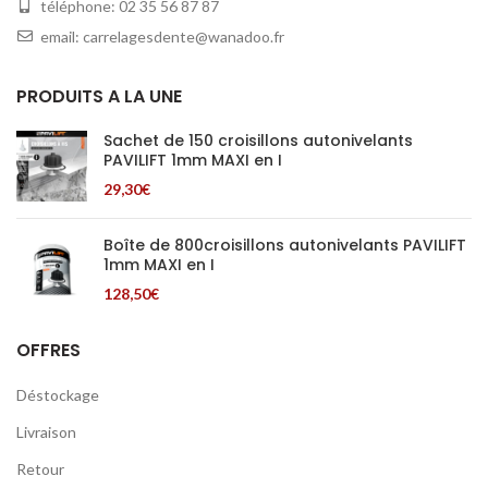
téléphone: 02 35 56 87 87
email: carrelagesdente@wanadoo.fr
PRODUITS A LA UNE
Sachet de 150 croisillons autonivelants
PAVILIFT 1mm MAXI en I
29,30
€
Boîte de 800croisillons autonivelants PAVILIFT
1mm MAXI en I
128,50
€
OFFRES
Déstockage
Livraison
Retour