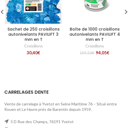
Sachet de 250 croisillons
Boîte de 1000 croisillons
autonivelants PAVILIFT 3
autonivelants PAVILIFT 4
mm en T
mm en T
Croisillons
Croisillons
Le
30,40
€
94,05
€
104,50
€
prix
actuel
est :
94,05€.
CARRELAGES DENTE
Vente de carrelage à Yvetot en Seine Maritime 76 – Situé entre
Rouen et Le Havre près de Barentin depuis 1959.
5 D Rue des Champs, 76191 Yvetot