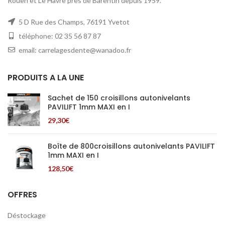
Rouen et Le Havre près de Barentin depuis 1959.
5 D Rue des Champs, 76191 Yvetot
téléphone: 02 35 56 87 87
email: carrelagesdente@wanadoo.fr
PRODUITS A LA UNE
Sachet de 150 croisillons autonivelants
PAVILIFT 1mm MAXI en I
29,30
€
Boîte de 800croisillons autonivelants PAVILIFT
1mm MAXI en I
128,50
€
OFFRES
Déstockage